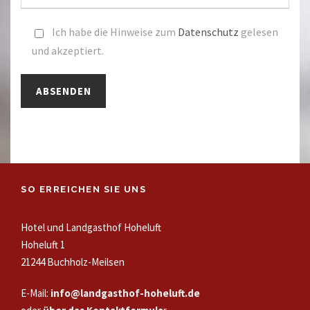
Ich habe die Hinweise zum
Datenschutz
gelesen
und akzeptiert.
A
l
t
e
SO ERREICHEN SIE UNS
r
n
Hotel und Landgasthof Hoheluft
a
Hoheluft 1
t
21244 Buchholz-Meilsen
i
E-Mail:
info@landgasthof-hoheluft.de
v