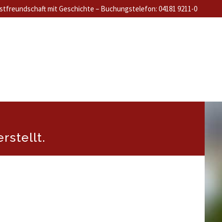
stfreundschaft mit Geschichte – Buchungstelefon: 04181 9211-0
rstellt.